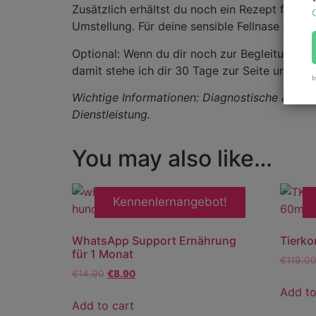
Zusätzlich erhältst du noch ein Rezept für sel
Umstellung. Für deine sensible Fellnase gibt’
Optional: Wenn du dir noch zur Begleitung 
damit stehe ich dir 30 Tage zur Seite und du 
I
Wichtige Informationen: Diagnostische & thera
Dienstleistung.
You may also like…
Kennenlernangebot!
WhatsApp Support Ernährung
Tierko
für 1 Monat
€
119.0
€
14.90
€
8.90
Add to
Add to cart