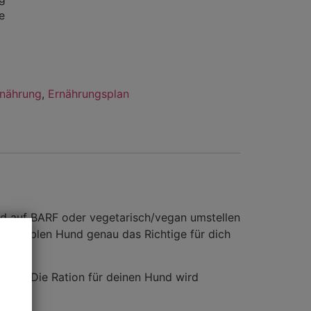
e
nährung
,
Ernährungsplan
nd auf BARF oder vegetarisch/vegan umstellen
sensiblen Hund genau das Richtige für dich
 wird. Die Ration für deinen Hund wird