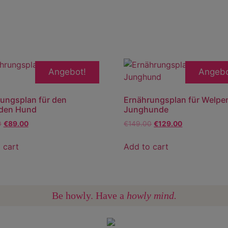
Angebot!
Angebo
ungsplan für den
Ernährungsplan für Welpe
den Hund
Junghunde
0
€
89.00
€
149.00
€
129.00
 cart
Add to cart
Be howly. Have a
howly mind.