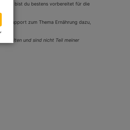
he. So bist du bestens vorbereitet für die
.
tsApp Support zum Thema Ernährung dazu,
rbehalten und sind nicht Teil meiner