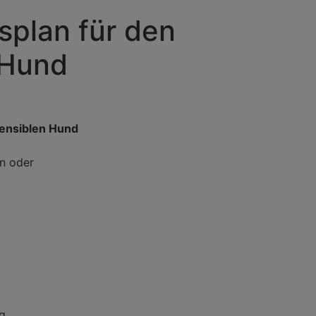
splan für den
 Hund
sensiblen Hund
n oder
g