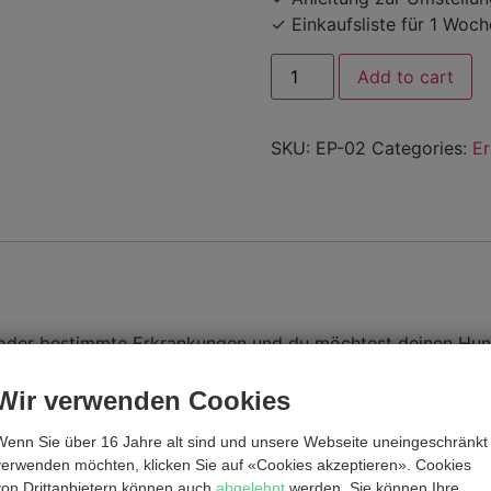
✓ Einkaufsliste für 1 Woch
Add to cart
SKU:
EP-02
Categories:
Er
n oder bestimmte Erkrankungen und du möchtest deinen Hu
dem Beutetierschema? Dann ist der Ernährungsplan für den 
Wir verwenden Cookies
g, wie dein Hund am besten auf die neue Fütterung umgestellt
Wenn Sie über 16 Jahre alt sind und unsere Webseite uneingeschränkt
rechnet.
verwenden möchten, klicken Sie auf «Cookies akzeptieren». Cookies
von Drittanbietern können auch
abgelehnt
werden. Sie können Ihre