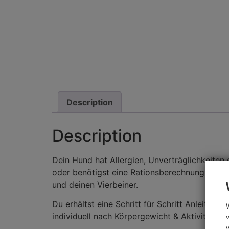
Description
Description
Dein Hund hat Allergien, Unverträglichkeite
oder benötigst eine Rationsberechnung nach 
und deinen Vierbeiner.
Du erhältst eine Schritt für Schritt Anleitun
individuell nach Körpergewicht & Aktivität be