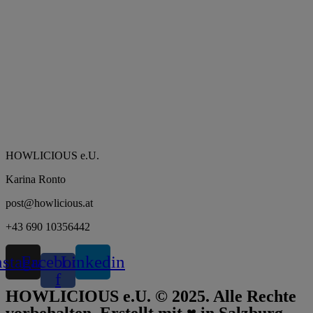
HOWLICIOUS e.U.
Karina Ronto
post@howlicious.at
+43 690 10356442
nstagram
Facebook-
Linkedin
f
HOWLICIOUS e.U. © 2025. Alle Rechte