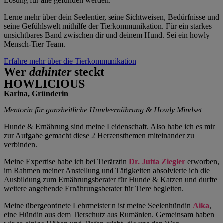
Lösung für alle gefunden werden.
Lerne mehr über dein Seelentier, seine Sichtweisen, Bedürfnisse und
seine Gefühlswelt mithilfe der Tierkommunikation. Für ein starkes
unsichtbares Band zwischen dir und deinem Hund. Sei ein howly
Mensch-Tier Team.
Erfahre mehr über die Tierkommunikation
Wer
dahinter
steckt
HOWLICIOUS
Karina, Gründerin
Mentorin für ganzheitliche Hundeernährung & Howly Mindset
Hunde & Ernährung sind meine Leidenschaft. Also habe ich es mir
zur Aufgabe gemacht diese 2 Herzensthemen miteinander zu
verbinden.
Meine Expertise habe ich bei Tierärztin
Dr. Jutta Ziegler
erworben,
im Rahmen meiner Anstellung und Tätigkeiten absolvierte ich die
Ausbildung zum Ernährungsberater für Hunde & Katzen und durfte
weitere angehende Ernährungsberater für Tiere begleiten.
Meine übergeordnete Lehrmeisterin ist meine Seelenhündin
Aika
,
eine Hündin aus dem Tierschutz aus Rumänien. Gemeinsam haben