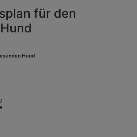
splan für den
 Hund
 gesunden Hund
g
e