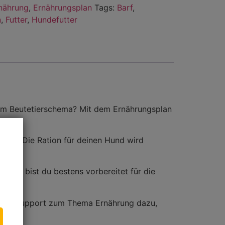
nährung
,
Ernährungsplan
Tags:
Barf
,
n
,
Futter
,
Hundefutter
em Beutetierschema? Mit dem Ernährungsplan
 wird. Die Ration für deinen Hund wird
he. So bist du bestens vorbereitet für die
tsApp Support zum Thema Ernährung dazu,