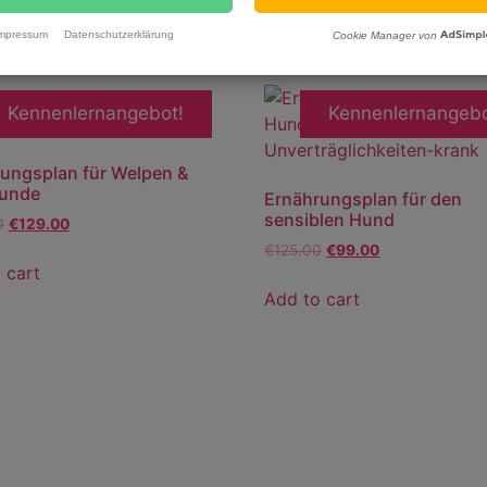
mpressum
Datenschutzerklärung
Cookie Manager von
Kennenlernangebot!
Kennenlernangebo
ungsplan für Welpen &
unde
Ernährungsplan für den
sensiblen Hund
0
€
129.00
€
125.00
€
99.00
 cart
Add to cart