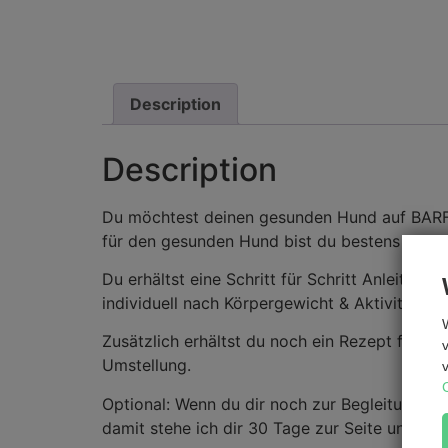
Description
Description
Du möchtest deinen gesunden Hund auf BARF 
für den gesunden Hund bist du bestens ausge
Du erhältst eine Schritt für Schritt Anleitun
individuell nach Körpergewicht & Aktivität be
Zusätzlich erhältst du noch ein Rezept für sel
Umstellung.
Optional: Wenn du dir noch zur Begleitung 
damit stehe ich dir 30 Tage zur Seite und du 