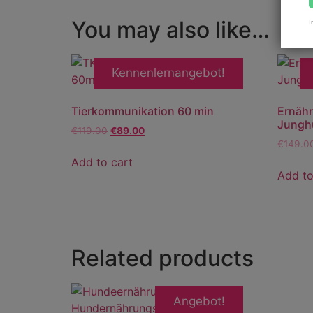
You may also like…
I
Kennenlernangebot!
Tierkommunikation 60 min
Ernähr
Jungh
€
119.00
€
89.00
€
149.0
Add to cart
Add to
Related products
Angebot!