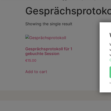
Gesprächsprotoko
Showing the single result
Gesprächsprotokoll für 1
gebuchte Session
€
15.00
Add to cart
I